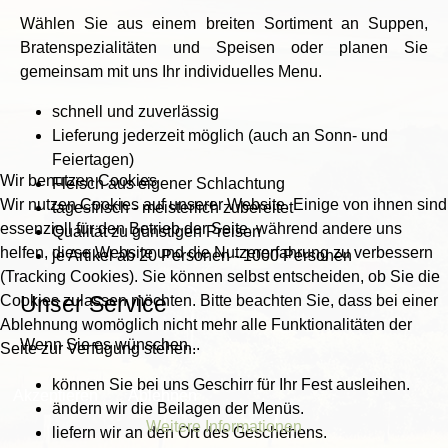
Wählen Sie aus einem breiten Sortiment an Suppen,
Bratenspezialitäten und Speisen oder planen Sie
gemeinsam mit uns Ihr individuelles Menu.
schnell und zuverlässig
Lieferung jederzeit möglich (auch an Sonn- und
Feiertagen)
Wir benutzen Cookies
Fleisch aus eigener Schlachtung
Wir nutzen Cookies auf unserer Website. Einige von ihnen sind
tagesfrisch - meisterlich zubereitet
essenziell für den Betrieb der Seite, während andere uns
Qualität zu günstigen Preisen
helfen, diese Website und die Nutzererfahrung zu verbessern
je Artikel ab 20 Personen - 1000 Personen
(Tracking Cookies). Sie können selbst entscheiden, ob Sie die
Unser Service
Cookies zulassen möchten. Bitte beachten Sie, dass bei einer
Ablehnung womöglich nicht mehr alle Funktionalitäten der
Wenn Sie es wünschen...
Seite zur Verfügung stehen.
können Sie bei uns Geschirr für Ihr Fest ausleihen.
Akzeptieren
Ablehnen
ändern wir die Beilagen der Menüs.
Weitere Informationen
liefern wir an den Ort des Geschehens.